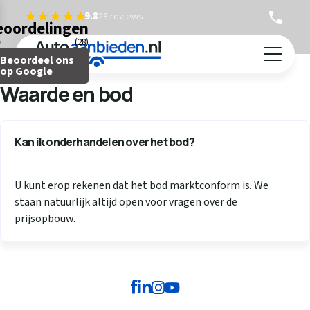
9.8
28 reviews
eoordelingen
(28)
Terug
Beoordeel ons
Auto verkopen
op Google
Waarde en bod
Caravan verkopen
Camper verkopen
Auto inruilen
Kan ik onderhandelen over het bod?
Hoe werkt het?
U kunt erop rekenen dat het bod marktconform is. We
Ervaringen
staan natuurlijk altijd open voor vragen over de
Over ons
prijsopbouw.
Contact
Telefonisch bod
Gratis waardebepaling