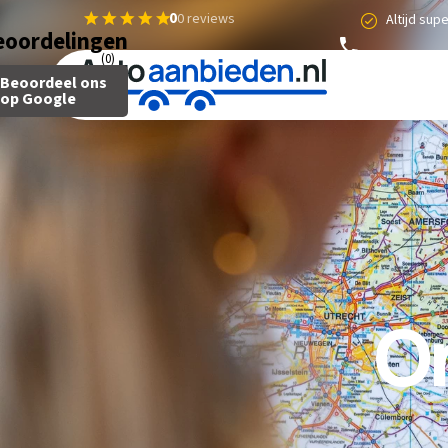
0
0 reviews
Altijd sup
eoordelingen
(0)
Beoordeel ons
op Google
O