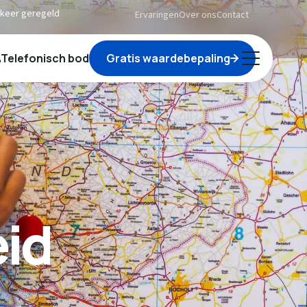
n keer geregeld
Ervaringen
Over ons
Contact
Telefonisch bod
Gratis waardebepaling
id