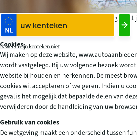
Dit Cookiebeleid is voor het laatst gewijzigd op
Caravanaanbieden.
Cookies
Ik weet mijn kenteken niet
Wij maken op deze website, www.autoaanbieden.n
wordt vastgelegd. Bij uw volgende bezoek wordt
website bijhouden en herkennen. De meest browse
cookies wil accepteren of weigeren. Indien u cook
geval is het mogelijk dat bepaalde delen van de
verwijderen door de handleiding van uw browser
Gebruik van cookies
De wetgeving maakt een onderscheid tussen func