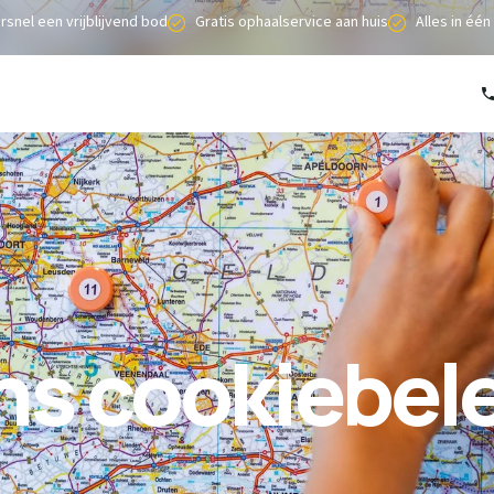
ersnel een vrijblijvend bod
Gratis ophaalservice aan huis
Alles in éé
Auto verkopen
Caravan verkopen
Camper verkopen
Auto inruilen
Hoe werkt het?
ns cookiebele