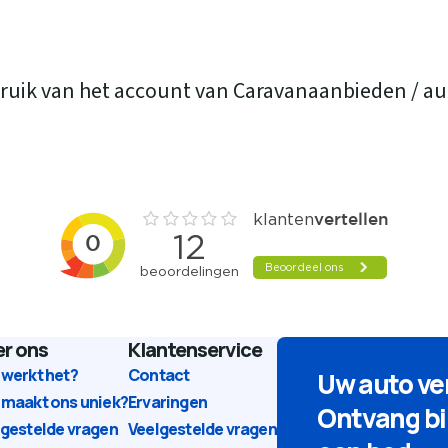
 gebruik van het account van Caravanaanbieden / 
r ons
Klantenservice
 werkt het?
Contact
Uw auto v
 maakt ons uniek?
Ervaringen
Ontvang bi
lgestelde vragen
Veelgestelde vragen