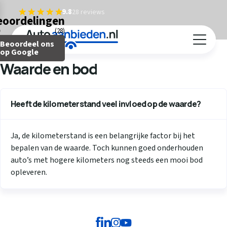
9.8
28 reviews
eoordelingen
(28)
Terug
Beoordeel ons
Auto verkopen
op Google
Waarde en bod
Caravan verkopen
Camper verkopen
Auto inruilen
Heeft de kilometerstand veel invloed op de waarde?
Hoe werkt het?
Ja, de kilometerstand is een belangrijke factor bij het
Ervaringen
bepalen van de waarde. Toch kunnen goed onderhouden
Over ons
auto’s met hogere kilometers nog steeds een mooi bod
Contact
opleveren.
Telefonisch bod
Gratis waardebepaling