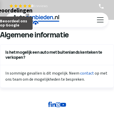
0
0 reviews
eoordelingen
(0)
Terug
Beoordeel ons
Auto verkopen
op Google
Algemene informatie
Caravan verkopen
Camper verkopen
Auto inruilen
Is het mogelijk een auto met buitenlands kenteken te
verkopen?
Hoe werkt het?
Ervaringen
In sommige gevallen is dit mogelijk. Neem
contact
op met
Over ons
ons team om de mogelijkheden te bespreken.
Contact
Telefonisch bod
Gratis waardebepaling