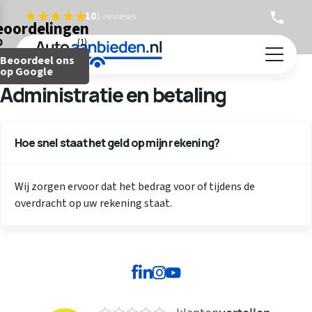
10
1 reviews
eoordelingen
0
(1)
Terug
Beoordeel ons
Auto verkopen
op Google
Administratie en betaling
Caravan verkopen
Camper verkopen
Auto inruilen
Hoe snel staat het geld op mijn rekening?
Hoe werkt het?
Wij zorgen ervoor dat het bedrag voor of tijdens de
Ervaringen
overdracht op uw rekening staat.
Over ons
Contact
Telefonisch bod
Gratis waardebepaling